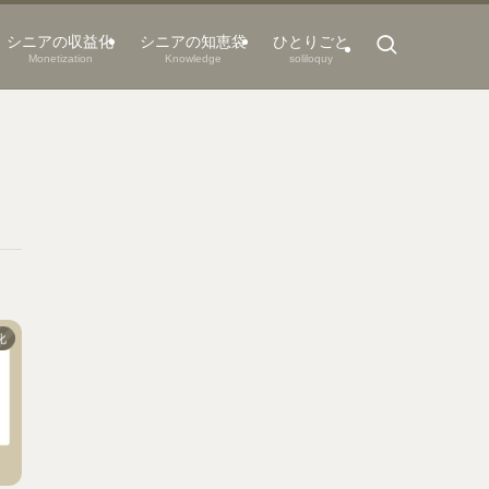
シニアの収益化
シニアの知恵袋
ひとりごと
Monetization
Knowledge
soliloquy
化