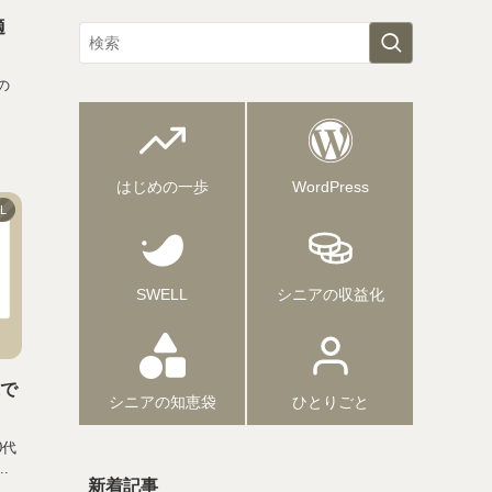
適
の
はじめの一歩
WordPress
L
SWELL
シニアの収益化
代で
シニアの知恵袋
ひとりごと
0代
.
新着記事