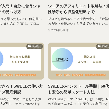
グ入門！自分に合うジャ
シニアのアフィリエイト攻略法：
マの見つけ方
性診断から収益化戦略まで
ようと思ったものの、何を書い
ブログを始めるシニア世代の中で、「余裕
いませんか？ 実は、ブロ...
ある収入を得たい」と考えている方もい...
2024年9月21日
SWELL
SWEL
きる！SWELLの使い方
SWELLのインストール手順｜60
イズ徹底解説
も安心の簡単スタート方法
ressのテーマの一つとして人気
WordPressテーマ「SWELL」は、50代、6
WELL。 テーマの使いやす...
の初心者さんであっても安心して利用でき..