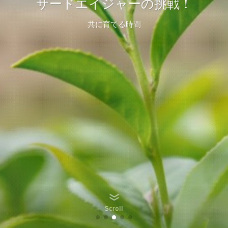
サードエイジャーの挑戦！
サードエイジャーの挑戦！
サードエイジャーの挑戦！
サードエイジャーの挑戦！
今日の種が、明日の実に
挑戦が、人生を彩る
一歩ずつ、未来へ
共に育てる時間
Scroll