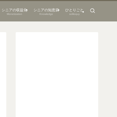
シニアの収益化
シニアの知恵袋
ひとりごと
Monetization
Knowledge
soliloquy